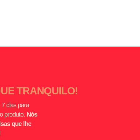
QUE TRANQUILO!
 7 dias para
 o produto.
Nós
sas que lhe
!