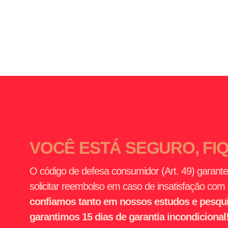
À VISTA: R$ 9,90
VOCÊ ESTÁ SEGURO, FI
O código de defesa consumidor (Art. 49) garante
solicitar reembolso em caso de insatisfação com
confiamos tanto em nossos estudos e pesqui
garantimos 15 dias de garantia incondicional